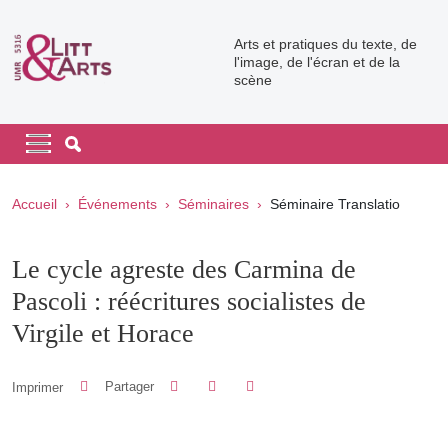
Aller au contenu principal
Arts et pratiques du texte, de
l'image, de l'écran et de la
scène
Navigation principale
Navigation principale mobile
Fil d'Ariane
Accueil
Événements
Séminaires
Séminaire Translatio
Le cycle agreste des Carmina de
Pascoli : réécritures socialistes de
Virgile et Horace
Partager sur Facebook
Partager sur LinkedIn
Imprimer
Partager
Partager l'URL de cette page