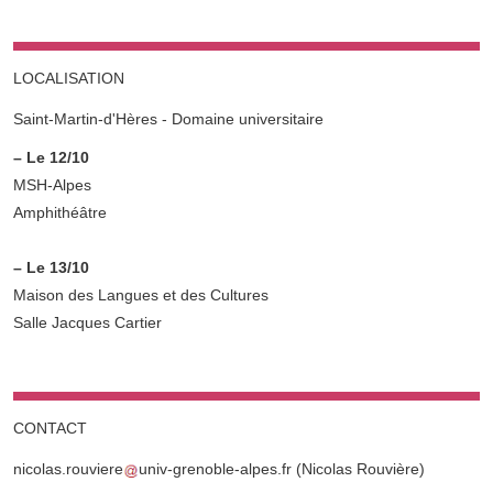
LOCALISATION
Saint-Martin-d'Hères - Domaine universitaire
Complément lieu
– Le 12/10
MSH-Alpes
Amphithéâtre
– Le 13/10
Maison des Langues et des Cultures
Salle Jacques Cartier
CONTACT
nicolas.rouviere
univ-grenoble-alpes.fr
(Nicolas Rouvière)