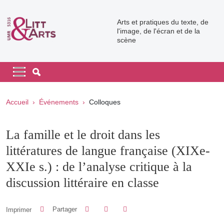
Aller au contenu principal
Arts et pratiques du texte, de
l'image, de l'écran et de la
scène
Navigation principale
Navigation principale mobile
Fil d'Ariane
Accueil
Événements
Colloques
La famille et le droit dans les
littératures de langue française (XIXe-
XXIe s.) : de l’analyse critique à la
discussion littéraire en classe
Partager sur Facebook
Partager sur LinkedIn
Imprimer
Partager
Partager l'URL de cette page