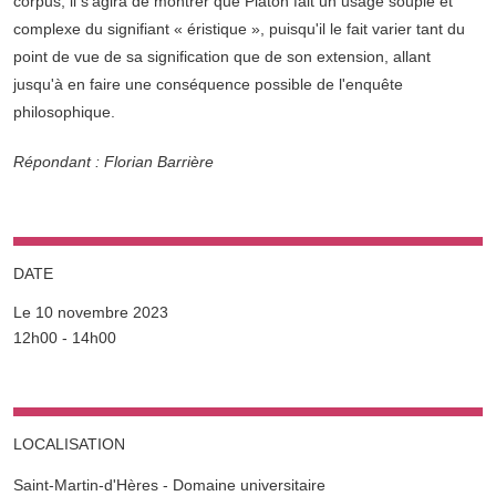
corpus, il s'agira de montrer que Platon fait un usage souple et
complexe du signifiant « éristique », puisqu'il le fait varier tant du
point de vue de sa signification que de son extension, allant
jusqu'à en faire une conséquence possible de l'enquête
philosophique.
Répondant : Florian Barrière
DATE
Le 10 novembre 2023
Complément date
12h00 - 14h00
LOCALISATION
Saint-Martin-d'Hères - Domaine universitaire