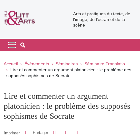
Aller au contenu principal
Arts et pratiques du texte, de
l'image, de l'écran et de la
scène
Navigation principale
Navigation principale mobile
Fil d'Ariane
Accueil
Événements
Séminaires
Séminaire Translatio
Lire et commenter un argument platonicien : le problème des
supposés sophismes de Socrate
Lire et commenter un argument
platonicien : le problème des supposés
sophismes de Socrate
Partager sur Facebook
Partager sur LinkedIn
Imprimer
Partager
Partager l'URL de cette page