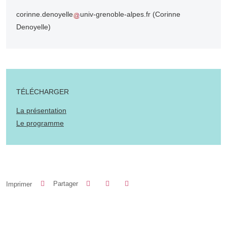
corinne.denoyelle
univ-grenoble-alpes.fr
(Corinne
Denoyelle)
TÉLÉCHARGER
La présentation
Le programme
Partager sur Facebook
Partager sur LinkedIn
Imprimer
Partager
Partager l'URL de cette page