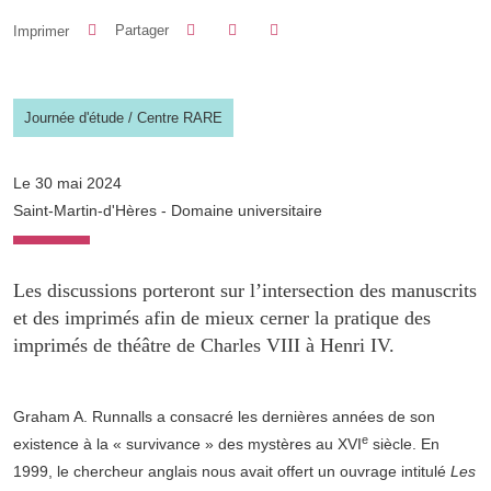
Partager sur Facebook
Partager sur LinkedIn
Imprimer
Partager
Partager l'URL de cette page
Journée d'étude
/
Centre RARE
Le 30 mai 2024
Saint-Martin-d'Hères - Domaine universitaire
Les discussions porteront sur l’intersection des manuscrits
et des imprimés afin de mieux cerner la pratique des
imprimés de théâtre de Charles VIII à Henri IV.
Graham A. Runnalls a consacré les dernières années de son
e
existence à la « survivance » des mystères au XVI
siècle. En
1999, le chercheur anglais nous avait offert un ouvrage intitulé
Les