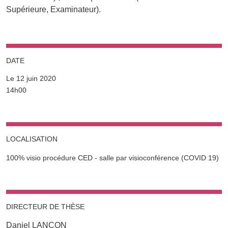
Supérieure, Examinateur).
DATE
Le 12 juin 2020
Complément date
14h00
LOCALISATION
Complément lieu
100% visio procédure CED - salle par visioconférence (COVID 19)
DIRECTEUR DE THÈSE
Daniel LANÇON