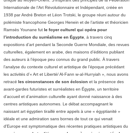
unique au Moyen-Orient. S’inspirant des principes de la Fédération
Internationale de l’Art Révolutionnaire et Indépendant, créée en
1938 par André Breton et Léon Trotski, le groupe réuni autour du
polémiste francophone Georges Henein et de l’artiste et théoricien
Ramsès Younane fut
le foyer culturel qui opéra pour
l’introduction du surréalisme en Égypte
, à travers cinq
expositions d’art pendant la Seconde Guerre Mondiale, des revues
culturelles, également en arabe, des maisons d’éditions publiant
des auteurs à l’époque peu connus du grand public. À travers
l’analyse du contexte culturel et artistique de l’époque précédant
les activités d’« Art et Liberté/ Al-Fann w-al-Hurryiah », nous avons
retracé
les circonstances de son éclosion
et la présence des
avant-gardes futuristes et surréalistes en Égypte, un territoire
d’accueil et d’animation culturelle ayant donné naissance à des
centres artistiques autonomes. Le débat accompagnant le
naissant art égyptien tiraillé entre appels à une « égyptianité »
idéale et une admiration sans bornes de tout ce qui venait
d'Europe est symptomatique des récentes pratiques artistiques du