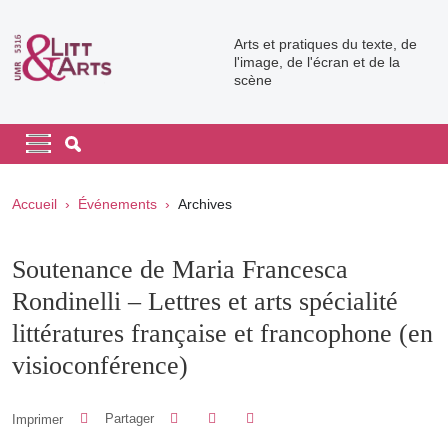
Aller au contenu principal
Arts et pratiques du texte, de
l'image, de l'écran et de la
scène
Navigation principale
Navigation principale mobile
Fil d'Ariane
Accueil
Événements
Archives
Soutenance de Maria Francesca
Rondinelli – Lettres et arts spécialité
littératures française et francophone (en
visioconférence)
Partager sur Facebook
Partager sur LinkedIn
Imprimer
Partager
Partager l'URL de cette page