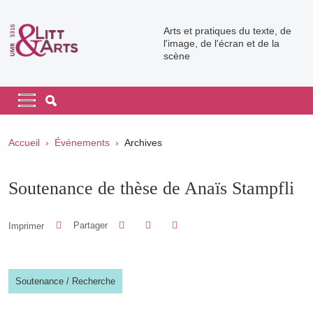
Aller au contenu principal
Arts et pratiques du texte, de
l'image, de l'écran et de la
scène
Navigation principale
Navigation principale mobile
Fil d'Ariane
Accueil
Événements
Archives
Soutenance de thèse de Anaïs Stampfli
Partager sur Facebook
Partager sur LinkedIn
Imprimer
Partager
Partager l'URL de cette page
Soutenance
/
Recherche