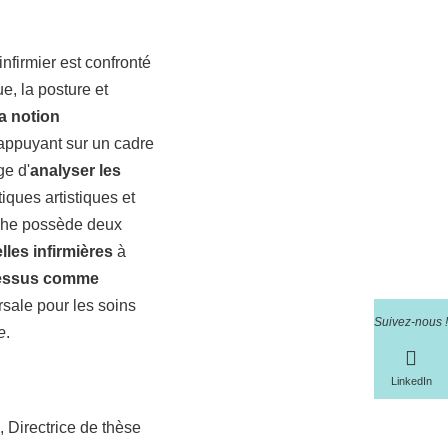
firmier est confronté
e, la posture et
la notion
S'appuyant sur un cadre
ge d'
analyser les
iques artistiques et
rche possède deux
les infirmières
à
cessus comme
rsale pour les soins
Suivez-nous !
e
.
LinkedIn
 Directrice de thèse