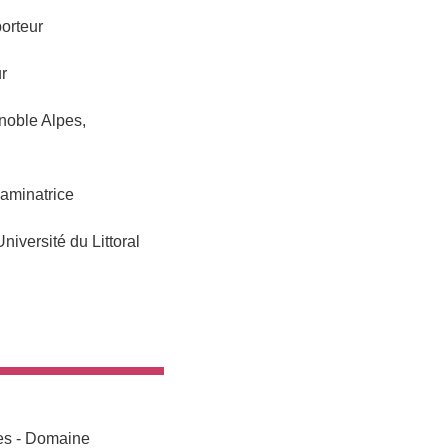
orteur
r
noble Alpes,
aminatrice
ersité du Littoral
res - Domaine