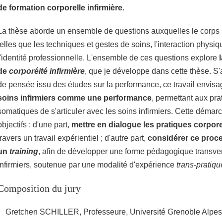
de formation corporelle infirmière
.
La thèse aborde un ensemble de questions auxquelles le corps in
telles que les techniques et gestes de soins, l'interaction physiqu
l'identité professionnelle. L'ensemble de ces questions explore
de
corporéité infirmière
, que je développe dans cette thèse. 
de pensée issu des études sur la performance, ce travail envisa
soins infirmiers comme une performance
, permettant aux prat
somatiques de s'articuler avec les soins infirmiers. Cette déma
objectifs : d'une part,
mettre en dialogue les pratiques corporel
travers un travail expérientiel ; d'autre part,
considérer ce pro
un
training
, afin de développer une forme pédagogique transve
infirmiers, soutenue par une modalité d'expérience
trans-pratiqu
Composition du jury
Gretchen SCHILLER, Professeure, Université Grenoble Alpes,