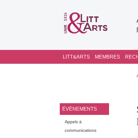
Aller au contenu principal
Navigation principale
LITT&ARTS
MEMBRES
REC
Navigation princi
ÉVÉNEMENTS
Appels à
communications