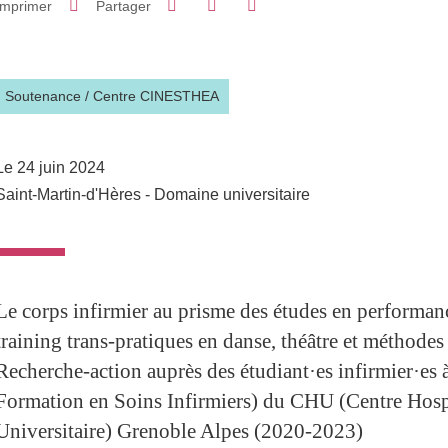
Imprimer
Partager
Partager l'URL de cette page
Soutenance
/
Centre CINESTHEA
Le 24 juin 2024
Saint-Martin-d'Hères - Domaine universitaire
Le corps infirmier au prisme des études en performan
training trans-pratiques en danse, théâtre et méthode
Recherche-action auprès des étudiant·es infirmier·es à 
Formation en Soins Infirmiers) du CHU (Centre Hospi
Universitaire) Grenoble Alpes (2020-2023)