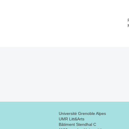
Université Grenoble Alpes
UMR Litt&Arts
Bâtiment Stendhal C