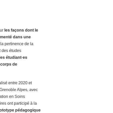
sur
les façons dont le
́rimenté dans une
la pertinence de la
t des études
es étudiant·es
e corps de
lisé entre 2020 et
é Grenoble Alpes, avec
mation en Soins
s ont participé à la
rototype pédagogique