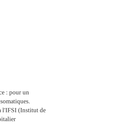
ce : pour un
s somatiques.
l'IFSI (Institut de
talier