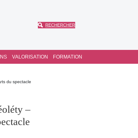
RECHERCHER
ONS
VALORISATION
FORMATION
rts du spectacle
oléty –
pectacle