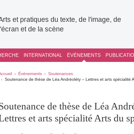
Arts et pratiques du texte, de l'image, de
l'écran et de la scène
HERCHE
INTERNATIONAL
ÉVÉNEMENTS
PUBLICATI
Fil d'Ariane
Accueil
Événements
Soutenances
Soutenance de thèse de Léa Andréoléty – Lettres et arts spécialité A
pale Sidebar
Soutenance de thèse de Léa André
Lettres et arts spécialité Arts du s
Partager sur Facebook
Partager sur LinkedIn