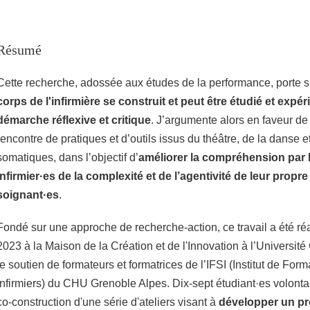
Résumé
Cette recherche, adossée aux études de la performance, porte 
corps de l'infirmière se construit et peut être étudié et expe
démarche réflexive et critique
. J’argumente alors en faveur de 
rencontre de pratiques et d’outils issus du théâtre, de la danse e
somatiques, dans l’objectif d’
améliorer la compréhension par l
infirmier·es de la complexité et de l’agentivité de leur propr
soignant·es
.
Fondé sur une approche de recherche-action, ce travail a été réa
2023 à la Maison de la Création et de l'Innovation à l’Universit
le soutien de formateurs et formatrices de l’IFSI (Institut de For
Infirmiers) du CHU Grenoble Alpes. Dix-sept étudiant·es volontaire
co-construction d'une série d'ateliers visant à
développer un p