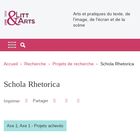
Aller au contenu principal
Arts et pratiques du texte, de
l'image, de l'écran et de la
scène
Navigation principale
Navigation principale mobile
Fil d'Ariane
Accueil
Recherche
Projets de recherche
Schola Rhetorica
Schola Rhetorica
Partager sur Facebook
Partager sur LinkedIn
Imprimer
Partager
Partager l'URL de cette page
Axe 1,
Axe 1 - Projets achevés