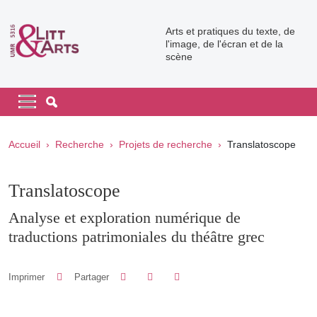
Aller au contenu principal
Arts et pratiques du texte, de
l'image, de l'écran et de la
scène
Navigation principale
Navigation principale mobile
Fil d'Ariane
Accueil
Recherche
Projets de recherche
Translatoscope
Translatoscope
Analyse et exploration numérique de
traductions patrimoniales du théâtre grec
Partager sur Facebook
Partager sur LinkedIn
Imprimer
Partager
Partager l'URL de cette page