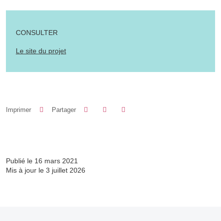
CONSULTER
Le site du projet
Partager sur Facebook
Partager sur LinkedIn
Imprimer
Partager
Partager l'URL de cette page
Publié le 16 mars 2021
Mis à jour le 3 juillet 2026