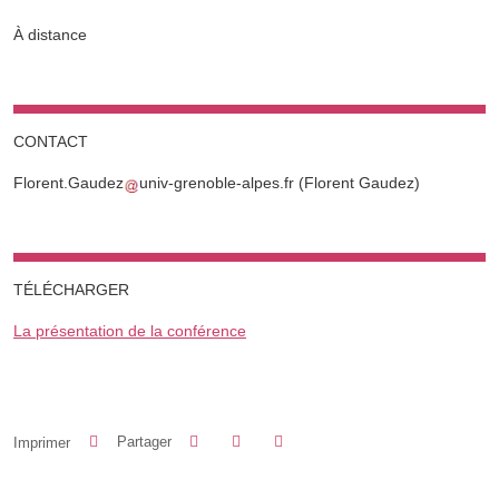
À distance
CONTACT
Florent.Gaudez
univ-grenoble-alpes.fr
(Florent Gaudez)
TÉLÉCHARGER
La présentation de la conférence
Partager sur Facebook
Partager sur LinkedIn
Imprimer
Partager
Partager l'URL de cette page