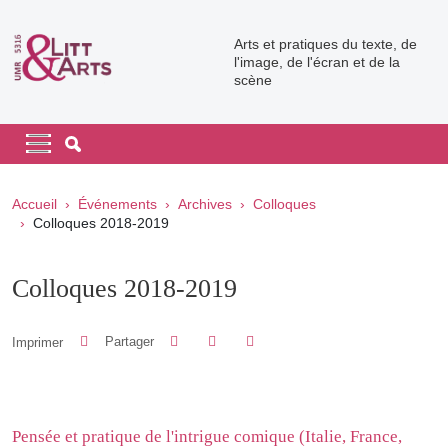
Aller au contenu principal
Arts et pratiques du texte, de
l'image, de l'écran et de la
scène
Navigation principale
Navigation principale mobile
Fil d'Ariane
Accueil
Événements
Archives
Colloques
Colloques 2018-2019
Colloques 2018-2019
Partager sur Facebook
Partager sur LinkedIn
Imprimer
Partager
Partager l'URL de cette page
Pensée et pratique de l'intrigue comique (Italie, France,