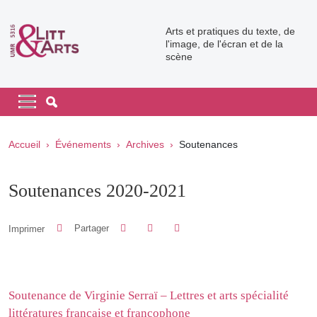
Aller au contenu principal
Arts et pratiques du texte, de
l'image, de l'écran et de la
scène
Navigation principale
Navigation principale mobile
Fil d'Ariane
Accueil
Événements
Archives
Soutenances
Soutenances 2020-2021
Partager sur Facebook
Partager sur LinkedIn
Imprimer
Partager
Partager l'URL de cette page
Soutenance de Virginie Serraï – Lettres et arts spécialité
littératures française et francophone