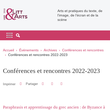
Aller au contenu principal
Arts et pratiques du texte, de
l'image, de l'écran et de la
scène
Navigation principale
Navigation principale mobile
Fil d'Ariane
Accueil
Événements
Archives
Conférences et rencontres
Conférences et rencontres 2022-2023
Conférences et rencontres 2022-2023
Partager sur Facebook
Partager sur LinkedIn
Imprimer
Partager
Partager l'URL de cette page
Paraphrasis et apprentissage du grec ancien : de Byzance à