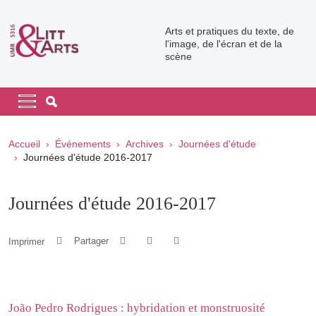
Aller au contenu principal
Arts et pratiques du texte, de
l'image, de l'écran et de la
scène
Navigation principale
Navigation principale mobile
Fil d'Ariane
Accueil
Événements
Archives
Journées d'étude
Journées d'étude 2016-2017
Journées d'étude 2016-2017
Partager sur Facebook
Partager sur LinkedIn
Imprimer
Partager
Partager l'URL de cette page
João Pedro Rodrigues : hybridation et monstruosité