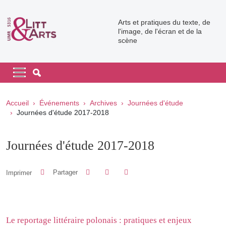
Aller au contenu principal
Arts et pratiques du texte, de
l'image, de l'écran et de la
scène
Navigation principale
Navigation principale mobile
Fil d'Ariane
Accueil
Événements
Archives
Journées d'étude
Journées d'étude 2017-2018
Journées d'étude 2017-2018
Partager sur Facebook
Partager sur LinkedIn
Imprimer
Partager
Partager l'URL de cette page
Le reportage littéraire polonais : pratiques et enjeux