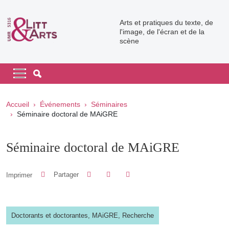
Aller au contenu principal
Arts et pratiques du texte, de
l'image, de l'écran et de la
scène
Navigation principale
Navigation principale mobile
Fil d'Ariane
Accueil
Événements
Séminaires
Séminaire doctoral de MAiGRE
Séminaire doctoral de MAiGRE
Partager sur Facebook
Partager sur LinkedIn
Imprimer
Partager
Partager l'URL de cette page
Doctorants et doctorantes,
MAiGRE,
Recherche