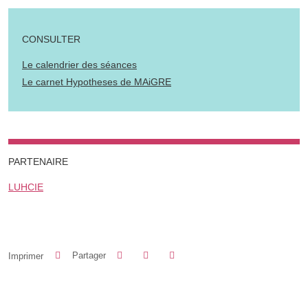
CONSULTER
Le calendrier des séances
Le carnet Hypotheses de MAiGRE
PARTENAIRE
LUHCIE
Partager sur Facebook
Partager sur LinkedIn
Imprimer
Partager
Partager l'URL de cette page