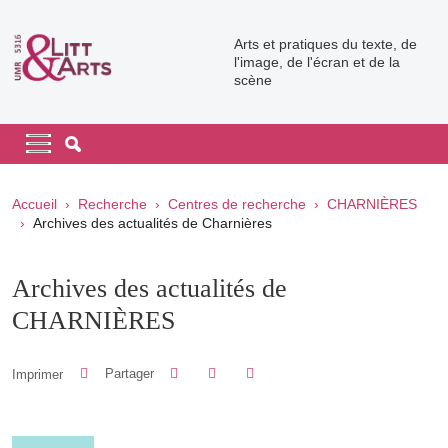
Aller au contenu principal
Arts et pratiques du texte, de
l'image, de l'écran et de la
scène
Navigation principale
Navigation principale mobile
Fil d'Ariane
Accueil
Recherche
Centres de recherche
CHARNIÈRES
Archives des actualités de Charnières
Archives des actualités de
CHARNIÈRES
Partager sur Facebook
Partager sur LinkedIn
Imprimer
Partager
Partager l'URL de cette page